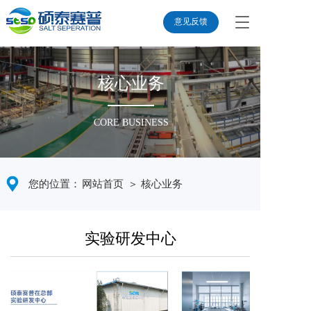
T
意见反馈
o
g
g
l
核心业务
e
n
a
CORE BUSINESS
v
i
g
a
您的位置：
网站首页
＞ 核心业务
t
i
o
n
实验研发中心