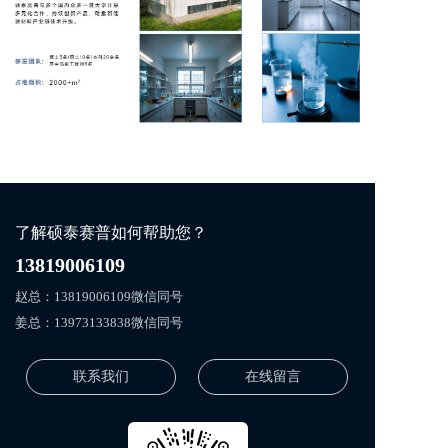
了解硕泰赛普如何帮助您？
13819006109
赵总：
13819006109
微信同号
姜总：
13973133838
微信同号
联系我们
在线留言