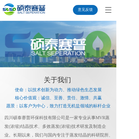
T
意见反馈
o
g
g
l
e
n
a
v
i
g
a
关于我们 
t
使命：以技术创新为动力、推动绿色生态发展
i
o
核心价值观：诚信、至善、责任、激情、共赢
n
愿景：以客户为中心，致力打造无机盐领域的标杆企业
四川硕泰赛普环保科技有限公司是一家专业从事MVR蒸
发(浓缩)结晶技术、多效蒸发(浓缩)技术研发及制造企
业。长期以来，我们与国内专注于蒸发结晶的科研院所、