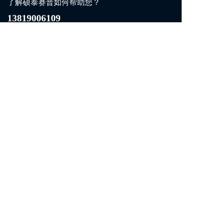
了解硕泰赛普如何帮助您？
13819006109
赵总：
13819006109
微信同号
姜总：
13973133838
微信同号
联系我们
在线留言
官微名片
opyright 2025 四川硕泰赛普环保科技有限公司版权所有